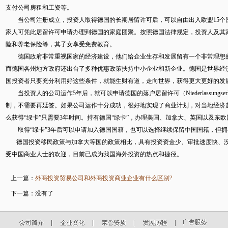
支付公司房租和工资等。
当公司注册成立，投资人取得德国的长期居留许可后，可以自由出入欧盟15个
家人可凭此居留许可申请办理到德国的家庭团聚。按照德国法律规定，投资人及其
险和养老保险等，其子女享受免费教育。
德国政府非常重视国家的经济建设，他们给企业生存和发展留有一个非常理想的
而德国各州地方政府还出台了多种优惠政策扶持中小企业和新企业。德国是世界经
国投资者只要充分利用好这些条件，就能生财有道，走向世界，获得更大更好的发
当投资人的公司运作5年后，就可以申请德国的落户居留许可（Niederlassungserl
制，不需要再延签。如果公司运作十分成功，很好地实现了商业计划，对当地经济
么获得“绿卡”只需要3年时间。持有德国“绿卡”，办理美国、加拿大、英国以及东
取得“绿卡”3年后可以申请加入德国国籍，也可以选择继续保留中国国籍，但拥有
德国投资移民政策与加拿大等国的政策相比，具有投资资金少、审批速度快、没
受中国商业人士的欢迎，目前已成为我国海外投资的热点和捷径。
上一篇：
外商投资贸易公司和外商投资商业企业有什么区别?
下一篇：没有了