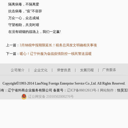
隔离病毒，不隔离爱
抗击病毒，“疫”不容辞
万众一心，众志成城
守望相助，共克时艰
在没有硝烟的战场上，我们一定赢!
上一篇：
3月纳税申报期限延长！税务总局发文明确相关事项
下一篇：
​暖心！辽宁外服为奋战疫情防控一线民警送温暖
©
Copyright
1993-2014 LiaoNing Foreign Enterprise Service Co.,Ltd. All Rights Reserved.
所有：辽宁省外商企业服务有限公司 备案号：
辽ICP备06012613号-1
网站制作：
恒昊互
辽公网安备 21010502000276号