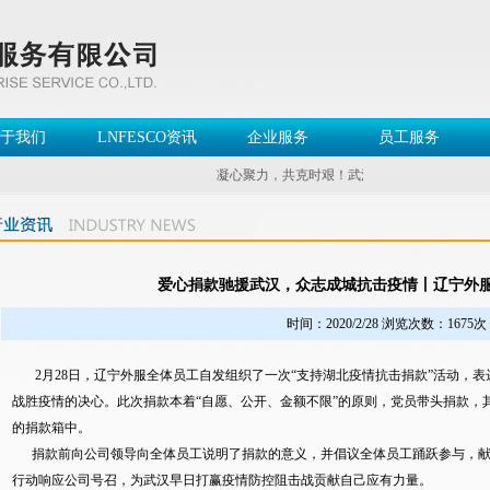
于我们
LNFESCO资讯
企业服务
员工服务
凝心聚力，共克时艰！武汉加油！中国加油！
爱心捐款驰援武汉，众志成城抗击疫情丨辽宁外
时间：2020/2/28 浏览次数：1675次
2月28日，辽宁外服全体员工自发组织了一次“支持湖北疫情抗击捐款”活动，表
战胜疫情的决心。此次捐款本着“自愿、公开、金额不限”的原则，党员带头捐款，
的捐款箱中。
捐款前向公司领导向全体员工说明了捐款的意义，并倡议全体员工踊跃参与，献
行动响应公司号召，为武汉早日打赢疫情防控阻击战贡献自己应有力量。